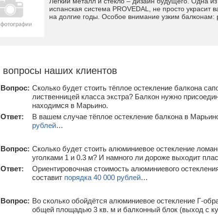
Легкий металл и стекло – дизайн будущего. Одна и
испанская система PROVEDAL, не просто украсит ва
на долгие годы. Особое внимание узким балконам: 
 вопросы наших клиентов
Вопрос:
Сколько будет стоить тёплое остекление балкона сапо
лиственницей класса экстра? Балкон нужно присоедини
находимся в Марьино.
Ответ:
В вашем случае тёплое остекление балкона в Марьино
рублей
…
Вопрос:
Сколько будет стоить алюминиевое остекление ломано
уголками 1 и 0.3 м? И намного ли дороже выходит пла
Ответ:
Ориентировочная стоимость алюминиевого остекления
составит
порядка 40 000 рублей
…
Вопрос:
Во сколько обойдётся алюминиевое остекление Г-обра
общей площадью 3 кв. м и балконный блок (выход с к