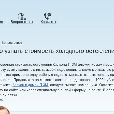
ия
Вопрос-ответ
Контакты
→
Вопрос-ответ
 узнать стоимость холодного остеклени
овочная стоимость остекления балкона П-3М алюминиевым профи
 эту сумму входят отлив, козырёк, подоконник, а также монтажные
ляется примерно одну рабочую неделю, монтаж готовых конструкци
екления. Предоплата на момент заключения договора — 1000 рубле
теклить
балкон в домах П 3М
, следует вызвать замерщика. Оставит
му на сайте или через специальную онлайн-форму на сайте. В обя
ной связи.
70