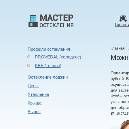
Гарант
Главная
Профили остекления
Можно
PROVEDAL (холодное)
KBE (теплое)
Ориентир
Остекление лоджий
рублей. В
осуществ
Цены
для заст
Утепление
Чтобы ос
указанно
Крыша
для обрат
Вынос
10.07.19