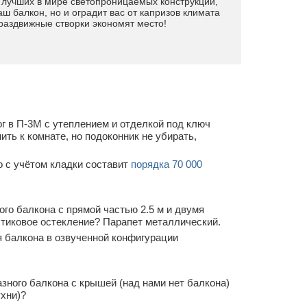
з лучших в мире светопроницаемых конструкций,
ш балкон, но и оградит вас от капризов климата
раздвижные створки экономят место!
г в П-3М с утеплением и отделкой под ключ
ть к комнате, но подоконник не убирать,
 с учётом кладки составит
порядка 70 000
го балкона с прямой частью 2.5 м и двумя
стиковое остекление? Парапет металлический.
 балкона в озвученной конфигурации
зного балкона с крышей (над нами нет балкона)
ухни)?