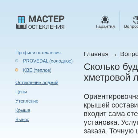
Гарантия
Вопрос
Профили остекления
→
Главная
Вопро
PROVEDAL (холодное)
Сколько буд
KBE (теплое)
хметровой 
Остекление лоджий
Цены
Ориентировочн
Утепление
крышей состави
Крыша
входит сама сте
Вынос
установка. Усл
заказа. Точную 