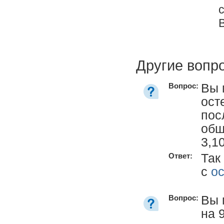
Другие вопр
Вы 
Вопрос:
ост
пос
обш
3,1
Так
Ответ:
с
о
Вы 
Вопрос:
на 