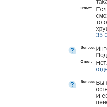
так
Есл
Ответ:
смо
то 
хру
35 
Инт
Вопрос:
Под
Нет
Ответ:
отд
Вы 
Вопрос:
ост
И е
пен