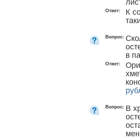
лис
К с
Ответ:
так
Ско
Вопрос:
ост
в п
Ори
Ответ:
хме
кон
руб
В х
Вопрос:
ост
ост
мен