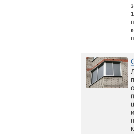
з
1
п
к
п