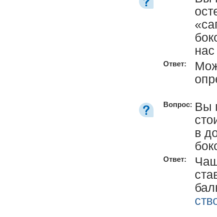
ост
«са
бок
нас
Мож
Ответ:
опр
Вы 
Вопрос:
сто
в д
бок
Чащ
Ответ:
ста
бал
ств