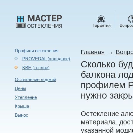
Гарантия
Вопрос
Профили остекления
→
Главная
Вопро
PROVEDAL (холодное)
Сколько буд
KBE (теплое)
балкона ло
Остекление лоджий
профилем Pr
Цены
нужно закры
Утепление
Крыша
Остекление алю
Вынос
материала, дост
указанной моди