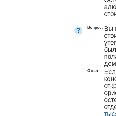
алю
сто
Вы 
Вопрос:
сто
уте
был
пол
дем
Есл
Ответ:
кон
отк
ори
ост
отд
тыс