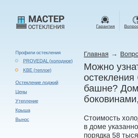
Гарантия
Вопрос
Профили остекления
→
Главная
Вопро
PROVEDAL (холодное)
Можно узнат
KBE (теплое)
остекления 
Остекление лоджий
башне? Дом 
Цены
боковинами,
Утепление
Крыша
Стоимость холо
Вынос
в доме указанно
порядка 58 тыся