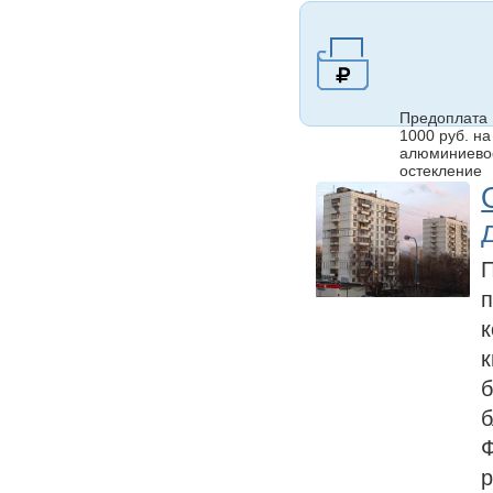
Предоплата
1000 руб. на
алюминиево
остекление
П
п
к
к
б
б
Ф
р