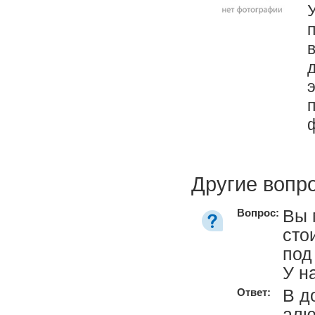
Другие вопр
Вы 
Вопрос:
сто
под
У н
В д
Ответ:
алю