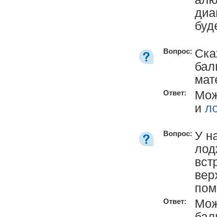
диа
буд
Ска
Вопрос:
бал
мат
Мож
Ответ:
и
л
У н
Вопрос:
лод
вст
вер
пом
Мож
Ответ:
бал