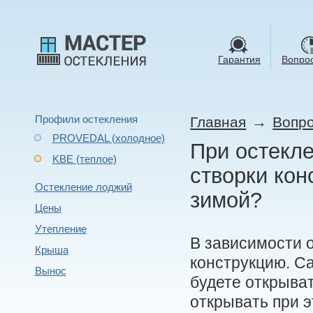
Гарантия
Вопрос
Профили остекления
→
Главная
Вопро
PROVEDAL (холодное)
При остекл
KBE (теплое)
створки кон
Остекление лоджий
зимой?
Цены
Утепление
В зависимости о
Крыша
конструкцию. С
Вынос
будете открыва
открывать при э