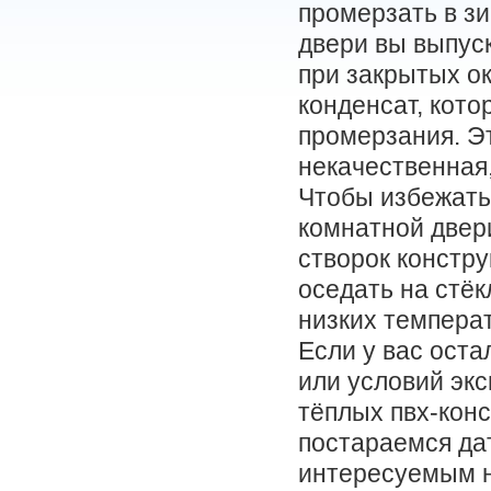
промерзать в зи
двери вы выпуск
при закрытых о
конденсат, кото
промерзания. Эт
некачественная
Чтобы избежать
комнатной двер
створок констру
оседать на стёк
низких темпера
Если у вас ост
или условий эк
тёплых пвх-конс
постараемся да
интересуемым н