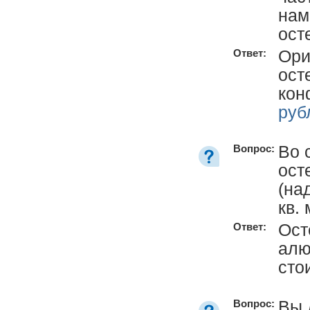
нам
ост
Ори
Ответ:
ост
кон
руб
Во 
Вопрос:
ост
(на
кв.
Ост
Ответ:
алю
сто
Вы 
Вопрос: