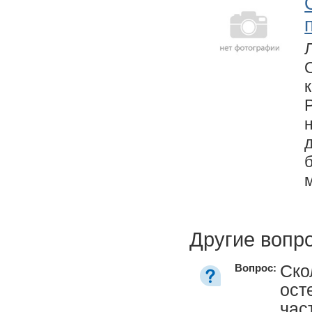
Другие вопр
Ско
Вопрос:
ост
час