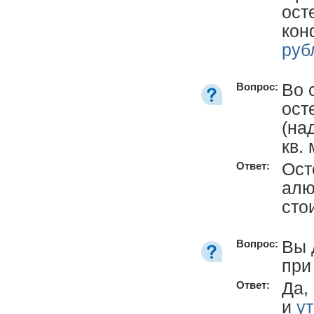
ост
кон
руб
Во 
Вопрос:
ост
(на
кв.
Ост
Ответ:
алю
сто
Вы 
Вопрос:
при
Да,
Ответ:
и
у