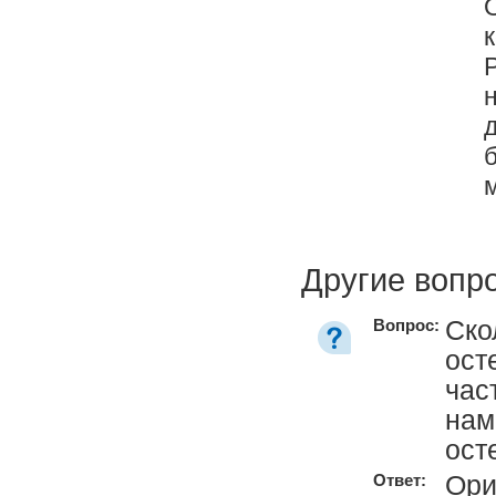
Другие вопр
Ско
Вопрос:
ост
час
нам
ост
Ори
Ответ: