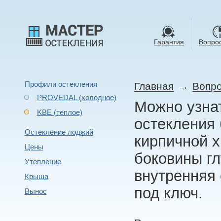
Гарантия
Вопрос
Профили остекления
→
Главная
Вопро
PROVEDAL (холодное)
Можно узнат
KBE (теплое)
остекления 
Остекление лоджий
кирпичной х
Цены
боковины гл
Утепление
внутренняя 
Крыша
под ключ.
Вынос