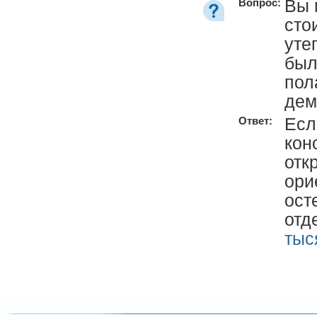
Вы 
Вопрос:
сто
уте
был
пол
дем
Есл
Ответ:
кон
отк
ори
ост
отд
тыс