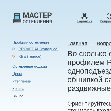
Гарантия
Вопрос
Профили остекления
→
Главная
Вопро
PROVEDAL (холодное)
Во сколько 
KBE (теплое)
профилем Pr
Остекление лоджий
одноподъез
Цены
обшивкой с
Утепление
раздвижные 
Крыша
Вынос
Ориентируйтесь 
стоимость входя