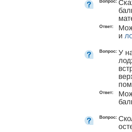
Ска
Вопрос:
бал
мат
Мож
Ответ:
и
л
У н
Вопрос:
лод
вст
вер
пом
Мож
Ответ:
бал
Ско
Вопрос:
ост