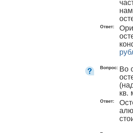
час
нам
ост
Ори
Ответ:
ост
кон
руб
Во 
Вопрос:
ост
(на
кв.
Ост
Ответ:
алю
сто