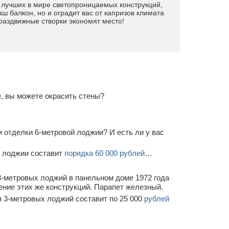
з лучших в мире светопроницаемых конструкций,
ш балкон, но и оградит вас от капризов климата
раздвижные створки экономят место!
, вы можете окрасить стены?
…
 отделки 6-метровой лоджии? И есть ли у вас
й лоджии составит
порядка 60 000 рублей
…
3-метровых лоджий в панельном доме 1972 года
ение этих же конструкций. Парапет железный.
 3-метровых лоджий составит по 25 000
рублей