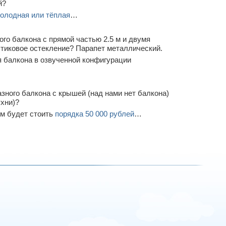
й?
олодная или тёплая
…
го балкона с прямой частью 2.5 м и двумя
стиковое остекление? Парапет металлический.
 балкона в озвученной конфигурации
зного балкона с крышей (над нами нет балкона)
ухни)?
м будет стоить
порядка 50 000 рублей
…