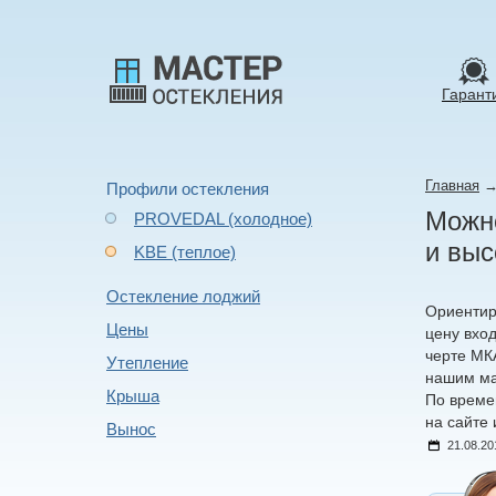
Гарант
Главная
Профили остекления
Можно
PROVEDAL (холодное)
и выс
KBE (теплое)
Остекление лоджий
Ориентир
Цены
цену вход
черте МК
Утепление
нашим ма
Крыша
По време
на сайте 
Вынос
21.08.20