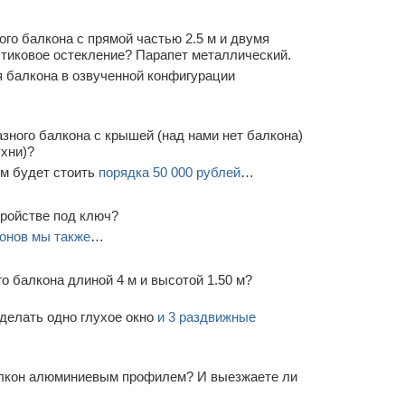
го балкона с прямой частью 2.5 м и двумя
стиковое остекление? Парапет металлический.
 балкона в озвученной конфигурации
зного балкона с крышей (над нами нет балкона)
ухни)?
м будет стоить
порядка 50 000 рублей
…
тройстве под ключ?
онов мы также
…
о балкона длиной 4 м и высотой 1.50 м?
делать одно глухое окно
и 3 раздвижные
алкон алюминиевым профилем? И выезжаете ли