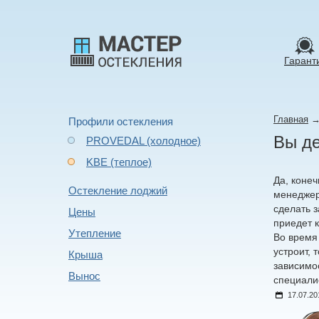
Гарант
Главная
Профили остекления
Вы де
PROVEDAL (холодное)
KBE (теплое)
Да, конеч
Остекление лоджий
менеджер
сделать з
Цены
приедет 
Утепление
Во время
устроит,
Крыша
зависимо
Вынос
специали
17.07.20