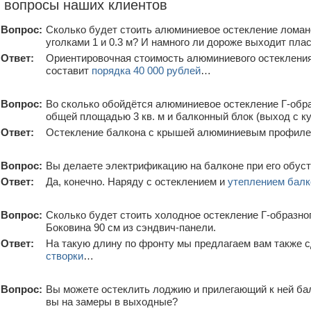
 вопросы наших клиентов
Вопрос:
Сколько будет стоить алюминиевое остекление ломано
уголками 1 и 0.3 м? И намного ли дороже выходит пла
Ответ:
Ориентировочная стоимость алюминиевого остекления
составит
порядка 40 000 рублей
…
Вопрос:
Во сколько обойдётся алюминиевое остекление Г-обра
общей площадью 3 кв. м и балконный блок (выход с к
Ответ:
Остекление балкона с крышей алюминиевым профиле
Вопрос:
Вы делаете электрификацию на балконе при его обус
Ответ:
Да, конечно. Наряду с остеклением и
утеплением балк
Вопрос:
Сколько будет стоить холодное остекление Г-образног
Боковина 90 см из сэндвич-панели.
Ответ:
На такую длину по фронту мы предлагаем вам также с
створки
…
Вопрос:
Вы можете остеклить лоджию и прилегающий к ней б
вы на замеры в выходные?