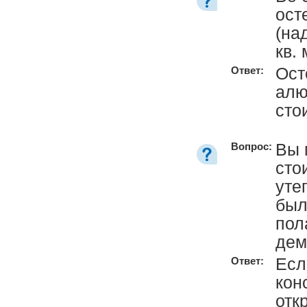
ост
(на
кв.
Ост
Ответ:
алю
сто
Вы 
Вопрос:
сто
уте
был
пол
дем
Есл
Ответ:
кон
отк