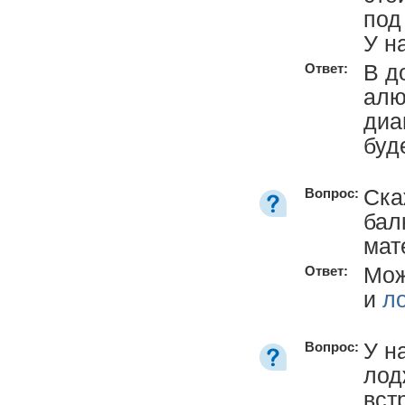
под
У н
В д
Ответ:
алю
диа
буд
Ска
Вопрос:
бал
мат
Мож
Ответ:
и
л
У н
Вопрос:
лод
вст