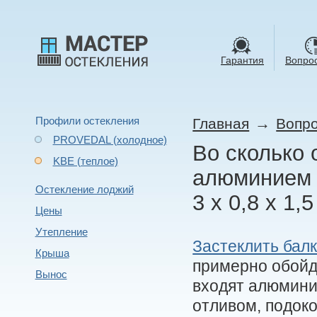
Гарантия
Вопрос
Профили остекления
→
Главная
Вопро
PROVEDAL (холодное)
Во сколько 
KBE (теплое)
алюминием 
Остекление лоджий
3 х 0,8 х 1,5
Цены
Утепление
Застеклить бал
Крыша
примерно обойдё
Вынос
входят алюмини
отливом, подок