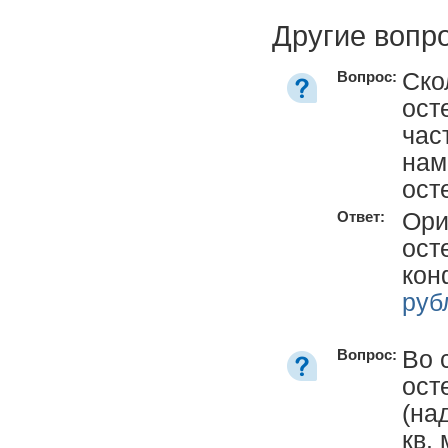
Другие вопр
Ско
Вопрос:
ост
час
нам
ост
Ори
Ответ:
ост
кон
руб
Во 
Вопрос:
ост
(на
кв.