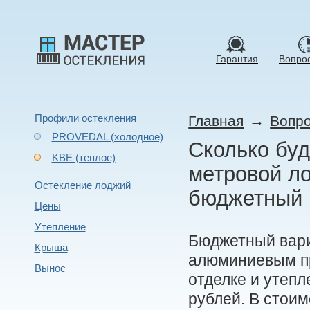
Гарантия
Вопрос
Профили остекления
→
Главная
Вопро
PROVEDAL (холодное)
Сколько буд
KBE (теплое)
метровой ло
Остекление лоджий
бюджетный 
Цены
Утепление
Бюджетный вари
Крыша
алюминиевым пр
Вынос
отделке и утеп
рублей. В стои