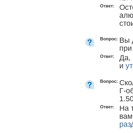
Ост
Ответ:
алю
сто
Вы 
Вопрос:
при
Да,
Ответ:
и
у
Ско
Вопрос:
Г-о
1.5
На 
Ответ:
вам
раз