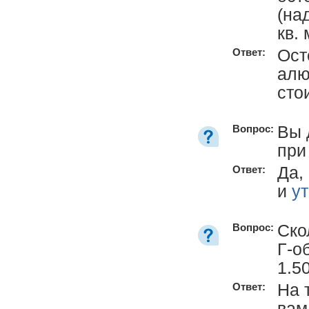
(на
кв.
Ост
Ответ:
алю
сто
Вы 
Вопрос:
при
Да,
Ответ:
и
у
Ско
Вопрос:
Г-о
1.5
На 
Ответ:
вам