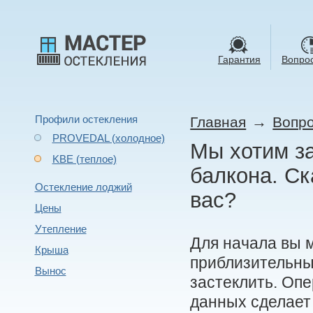
Гарантия
Вопрос
Профили остекления
→
Главная
Вопро
PROVEDAL (холодное)
Мы хотим за
KBE (теплое)
балкона. Ск
Остекление лоджий
вас?
Цены
Утепление
Для начала вы 
Крыша
приблизительны
Вынос
застеклить. Оп
данных сделает