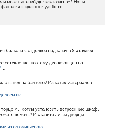
 или может что-нибудь эксклюзивное? Наши
 фантазии о красоте и удобстве.
я балкона с отделкой под ключ в 9-этажной
е остекление, поэтому диапазон цен на
й
…
елать пол на балконе? Из каких материалов
делаем их
…
В торце мы хотим установить встроенные шкафы
можете помочь? И ставите ли вы дверцы
ами из алюминиевого
…