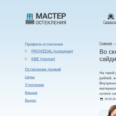
Гарант
Главная
Профили остекления
Во ск
PROVEDAL (холодное)
сайди
KBE (теплое)
Остекление лоджий
На такой
Цены
рублей, е
Внутренн
Утепление
материал
Крыша
хотите сэ
29.09.20
Вынос