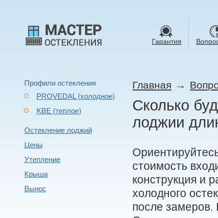
Гарантия
Вопрос
Профили остекления
→
Главная
Вопро
PROVEDAL (холодное)
Сколько буд
KBE (теплое)
лоджии дли
Остекление лоджий
Цены
Ориентируйтесь 
Утепление
стоимость вход
Крыша
конструкция и р
Вынос
холодного осте
после замеров. 