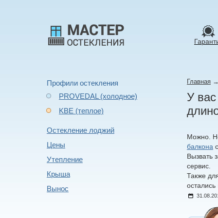
Гарант
Главная
Профили остекления
У вас
PROVEDAL (холодное)
длино
KBE (теплое)
Остекление лоджий
Можно. Н
Цены
балкона
с
Вызвать 
Утепление
сервис.
Крыша
Также дл
остались
Вынос
31.08.20