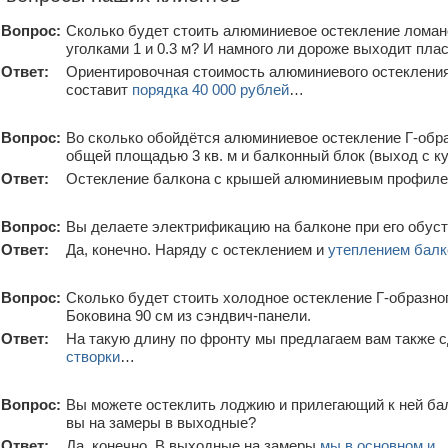
Вопрос:
Сколько будет стоить алюминиевое остекление ломано
уголками 1 и 0.3 м? И намного ли дороже выходит пла
Ответ:
Ориентировочная стоимость алюминиевого остекления
составит
порядка 40 000 рублей
…
Вопрос:
Во сколько обойдётся алюминиевое остекление Г-обра
общей площадью 3 кв. м и балконный блок (выход с к
Ответ:
Остекление балкона с крышей алюминиевым профиле
Вопрос:
Вы делаете электрификацию на балконе при его обус
Ответ:
Да, конечно. Наряду с остеклением и
утеплением балк
Вопрос:
Сколько будет стоить холодное остекление Г-образног
Боковина 90 см из сэндвич-панели.
Ответ:
На такую длину по фронту мы предлагаем вам также с
створки
…
Вопрос:
Вы можете остеклить лоджию и прилегающий к ней б
вы на замеры в выходные?
Ответ:
Да, конечно. В выходные на замеры
мы в основном и