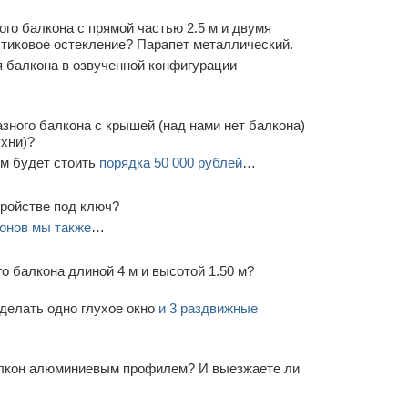
го балкона с прямой частью 2.5 м и двумя
стиковое остекление? Парапет металлический.
 балкона в озвученной конфигурации
зного балкона с крышей (над нами нет балкона)
ухни)?
м будет стоить
порядка 50 000 рублей
…
тройстве под ключ?
онов мы также
…
о балкона длиной 4 м и высотой 1.50 м?
делать одно глухое окно
и 3 раздвижные
алкон алюминиевым профилем? И выезжаете ли
…