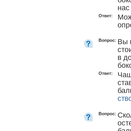
нас
Мож
Ответ:
опр
Вы 
Вопрос:
сто
в д
бок
Чащ
Ответ:
ста
бал
ств
Ско
Вопрос:
ост
бал