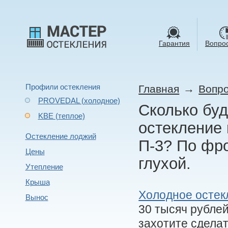
Гарантия
Вопрос
Профили остекления
→
Главная
Вопро
PROVEDAL (холодное)
Сколько бу
KBE (теплое)
остекление 
Остекление лоджий
П-3? По фро
Цены
глухой.
Утепление
Крыша
Холодное остек
Вынос
30 тысяч рублей
захотите сделат