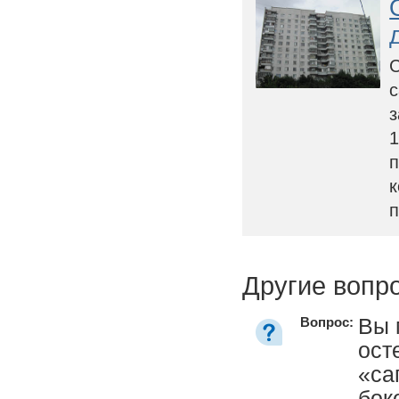
С
с
з
1
п
к
п
Другие вопр
Вы 
Вопрос:
ост
«са
бок