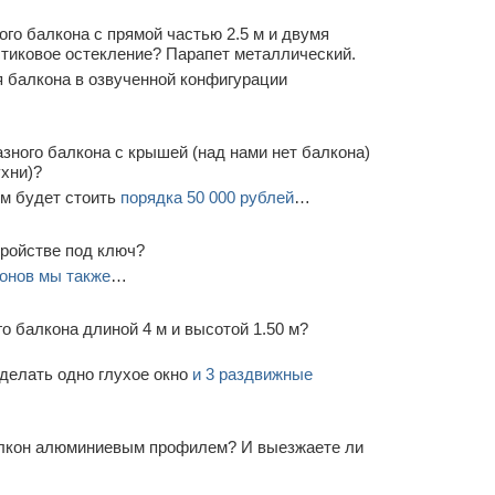
го балкона с прямой частью 2.5 м и двумя
стиковое остекление? Парапет металлический.
 балкона в озвученной конфигурации
зного балкона с крышей (над нами нет балкона)
ухни)?
м будет стоить
порядка 50 000 рублей
…
тройстве под ключ?
онов мы также
…
о балкона длиной 4 м и высотой 1.50 м?
делать одно глухое окно
и 3 раздвижные
алкон алюминиевым профилем? И выезжаете ли
…