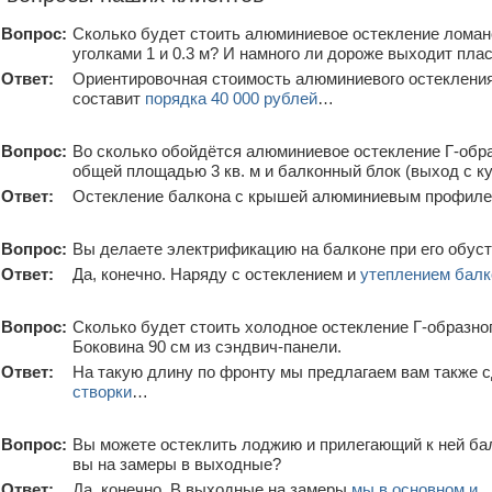
Вопрос:
Сколько будет стоить алюминиевое остекление ломано
уголками 1 и 0.3 м? И намного ли дороже выходит пла
Ответ:
Ориентировочная стоимость алюминиевого остекления
составит
порядка 40 000 рублей
…
Вопрос:
Во сколько обойдётся алюминиевое остекление Г-обра
общей площадью 3 кв. м и балконный блок (выход с к
Ответ:
Остекление балкона с крышей алюминиевым профиле
Вопрос:
Вы делаете электрификацию на балконе при его обус
Ответ:
Да, конечно. Наряду с остеклением и
утеплением балк
Вопрос:
Сколько будет стоить холодное остекление Г-образног
Боковина 90 см из сэндвич-панели.
Ответ:
На такую длину по фронту мы предлагаем вам также с
створки
…
Вопрос:
Вы можете остеклить лоджию и прилегающий к ней б
вы на замеры в выходные?
Ответ:
Да, конечно. В выходные на замеры
мы в основном и