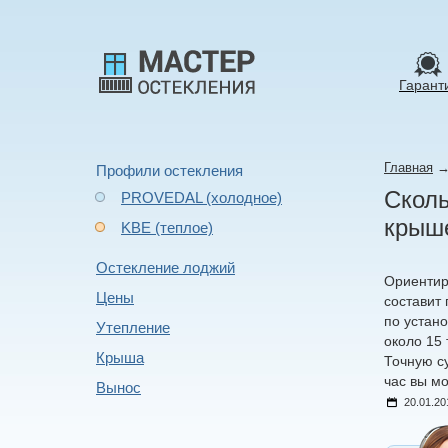
Гарант
Главная
Профили остекления
Сколь
PROVEDAL (холодное)
крыше
KBE (теплое)
Остекление лоджий
Ориенти
Цены
составит 
по устано
Утепление
около 15
Крыша
Точную с
час вы м
Вынос
20.01.20