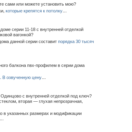
те сами или можете установить мою?
ки,
которые крепятся к потолку
…
доме серии 11-18 с внутренней отделкой
иковой вагонкой?
дома данной серии составит
порядка 30 тысяч
ного балкона пвх-профилем в серии дома
. В озвученную цену
…
 Одинцово с внутренней отделкой под ключ?
 стеклом, вторая — глухая непрозрачная,
о в указанных размерах и модификации
…