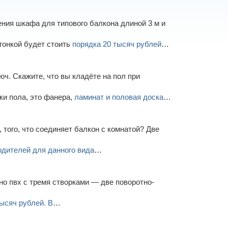
ения шкафа для типового балкона длиной 3 м и
гонкой будет стоить
порядка 20 тысяч рублей
…
юч. Скажите, что вы кладёте на пол при
ки пола, это фанера,
ламинат и половая доска
…
 того, что соединяет балкон с комнатой? Две
одителей для данного вида
…
но пвх с тремя створками — две поворотно-
тысяч рублей. В
…