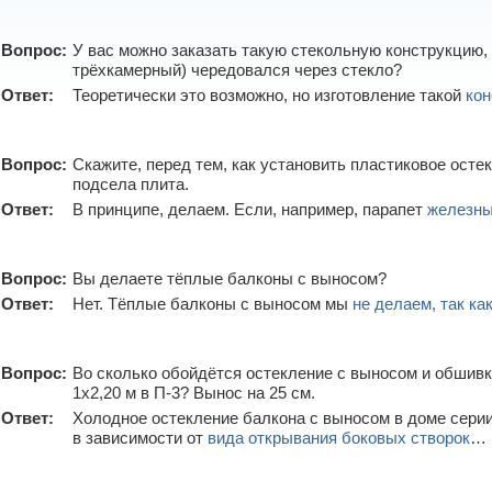
Вопрос:
У вас можно заказать такую стекольную конструкцию,
трёхкамерный) чередовался через стекло?
Ответ:
Теоретически это возможно, но изготовление такой
кон
Вопрос:
Скажите, перед тем, как установить пластиковое осте
подсела плита.
Ответ:
В принципе, делаем. Если, например, парапет
железны
Вопрос:
Вы делаете тёплые балконы с выносом?
Ответ:
Нет. Тёплые балконы с выносом мы
не делаем, так ка
Вопрос:
Во сколько обойдётся остекление с выносом и обшив
1х2,20 м в П-3? Вынос на 25 см.
Ответ:
Холодное остекление балкона с выносом в доме серии 
в зависимости от
вида открывания боковых створок
…