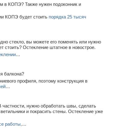
1 м в КОПЭ? Также нужен подоконник и
рии КОПЭ будет стоить
порядка 25 тысяч
дно стекло, вы можете его поменять или нужно
ет стоить? Остекление штатное в новострое.
еклении
…
ля балкона?
ниевого профиля, поэтому конструкция в
лей
…
В частности, нужно обработать швы, сделать
светильники и покрасить стены. Остекление уже
се работы,
…