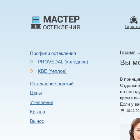
Гарант
Главная
Профили остекления
Вы м
PROVEDAL (холодное)
KBE (теплое)
В принци
Остекление лоджий
Отдельно
по повод
Цены
время вы
Утепление
Если у в
10.12.20
Крыша
Вынос