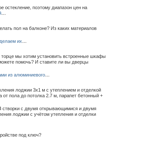
е остекление, поэтому диапазон цен на
й
…
елать пол на балконе? Из каких материалов
делаем их
…
В торце мы хотим установить встроенные шкафы
можете помочь? И ставите ли вы дверцы
ами из алюминиевого
…
кления лоджии 3х1 м с утеплением и отделкой
от пола до потолка 2.7 м, парапет бетонный +
4 створки с двумя открывающимися и двумя
ления лоджии с учётом утепления и отделки
тройстве под ключ?