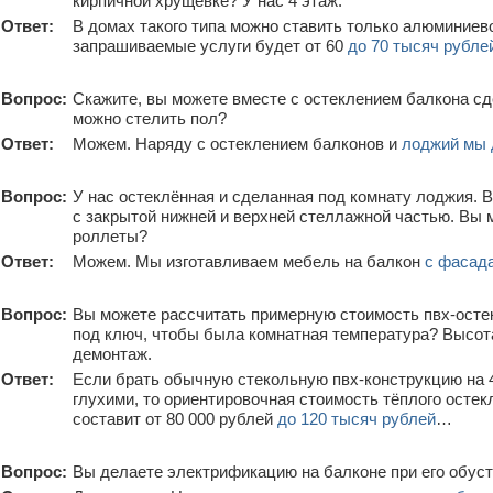
кирпичной хрущёвке? У нас 4 этаж.
Ответ:
В домах такого типа можно ставить только алюминиево
запрашиваемые услуги будет от 60
до 70 тысяч рубле
Вопрос:
Скажите, вы можете вместе с остеклением балкона сд
можно стелить пол?
Ответ:
Можем. Наряду с остеклением балконов и
лоджий мы 
Вопрос:
У нас остеклённая и сделанная под комнату лоджия. 
с закрытой нижней и верхней стеллажной частью. Вы 
роллеты?
Ответ:
Можем. Мы изготавливаем мебель на балкон
с фасад
Вопрос:
Вы можете рассчитать примерную стоимость пвх-осте
под ключ, чтобы была комнатная температура? Высота 
демонтаж.
Ответ:
Если брать обычную стекольную пвх-конструкцию на 
глухими, то ориентировочная стоимость тёплого остек
составит от 80 000 рублей
до 120 тысяч рублей
…
Вопрос:
Вы делаете электрификацию на балконе при его обус