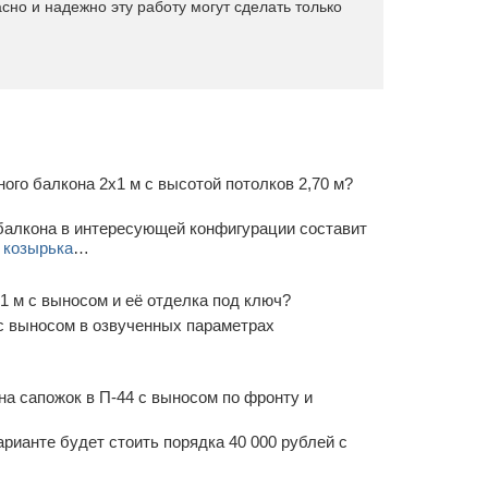
асно и надежно эту работу могут сделать только
ого балкона 2х1 м с высотой потолков 2,70 м?
балкона в интересующей конфигурации составит
и козырька
…
1 м с выносом и её отделка под ключ?
с выносом в озвученных параметрах
а сапожок в П-44 с выносом по фронту и
рианте будет стоить порядка 40 000 рублей с