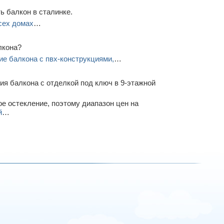
 балкон в сталинке.
всех домах
…
лкона?
ие балкона с пвх-конструкциями,
…
я балкона с отделкой под ключ в 9-этажной
е остекление, поэтому диапазон цен на
й
…