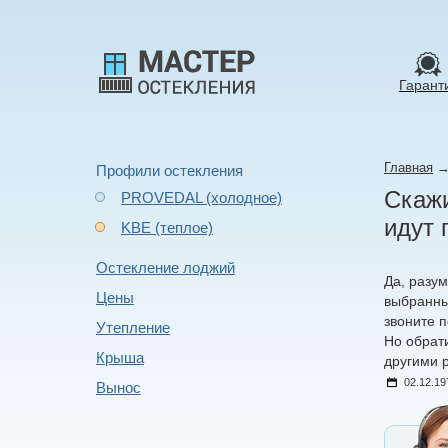
Гарант
Главная
Профили остекления
Скажи
PROVEDAL (холодное)
идут 
KBE (теплое)
Остекление лоджий
Да, разу
Цены
выбранны
звоните п
Утепление
Но обрати
Крыша
другими 
02.12.19
Вынос