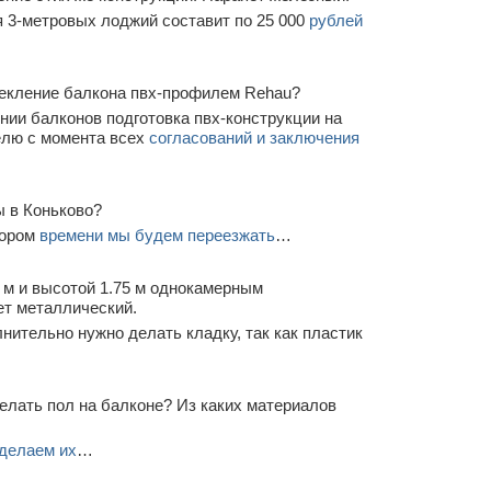
 3-метровых лоджий составит по 25 000
рублей
стекление балкона пвх-профилем Rehau?
нии балконов подготовка пвх-конструкции на
елю с момента всех
согласований и заключения
ы в Коньково?
кором
времени мы будем переезжать
…
 м и высотой 1.75 м однокамерным
ет металлический.
нительно нужно делать кладку, так как пластик
елать пол на балконе? Из каких материалов
делаем их
…