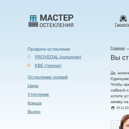
Гарант
Главная
Профили остекления
Вы ст
PROVEDAL (холодное)
KBE (теплое)
Да, конеч
Остекление лоджий
Одинцовс
Чтобы за
Цены
callback
Утепление
хотите у
заявку н
Крыша
10.11.20
Вынос