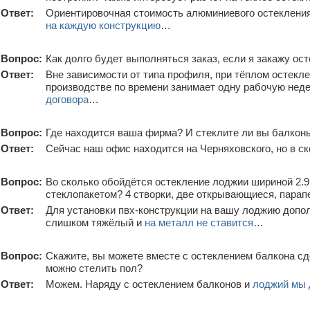
Ответ:
Ориентировочная стоимость алюминиевого остекления
на каждую конструкцию
…
Вопрос:
Как долго будет выполняться заказ, если я закажу о
Ответ:
Вне зависимости от типа профиля, при тёплом остекле
производстве по времени занимает одну рабочую нед
договора
…
Вопрос:
Где находится ваша фирма? И стеклите ли вы балкон
Ответ:
Сейчас наш офис находится на Черняховского, но в с
Вопрос:
Во сколько обойдётся остекление лоджии шириной 2.9
стеклопакетом? 4 створки, две открывающиеся, парап
Ответ:
Для установки пвх-конструкции на вашу лоджию допол
слишком тяжёлый и
на металл не ставится
…
Вопрос:
Скажите, вы можете вместе с остеклением балкона сд
можно стелить пол?
Ответ:
Можем. Наряду с остеклением балконов и
лоджий мы 