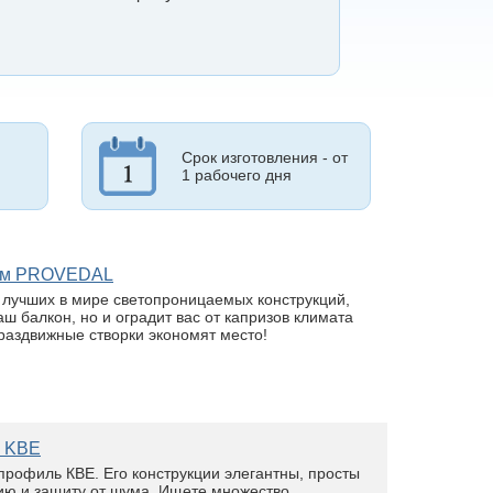
Срок изготовления - от
1 рабочего дня
лем PROVEDAL
з лучших в мире светопроницаемых конструкций,
ш балкон, но и оградит вас от капризов климата
раздвижные створки экономят место!
м KBE
профиль КВЕ. Его конструкции элегантны, просты
ию и защиту от шума. Ищете множество