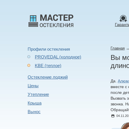
Гарант
Главная
Профили остекления
Вы мо
PROVEDAL (холодное)
длино
KBE (теплое)
Остекление лоджий
Да.
Алюми
Цены
вместе с 
после де
Утепление
Вызвать 
Крыша
звонка. 
Обращайт
Вынос
04.11.20