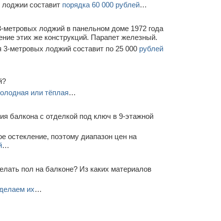
й лоджии составит
порядка 60 000 рублей
…
3-метровых лоджий в панельном доме 1972 года
ение этих же конструкций. Парапет железный.
 3-метровых лоджий составит по 25 000
рублей
й?
олодная или тёплая
…
я балкона с отделкой под ключ в 9-этажной
е остекление, поэтому диапазон цен на
й
…
елать пол на балконе? Из каких материалов
делаем их
…