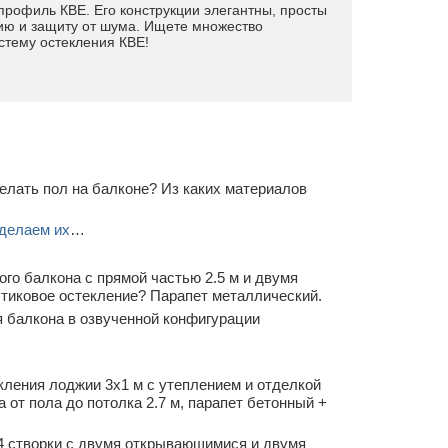
профиль КВЕ. Его конструкции элегантны, просты
ию и защиту от шума. Ищете множество
истему остекления КВЕ!
елать пол на балконе? Из каких материалов
делаем их
…
го балкона с прямой частью 2.5 м и двумя
стиковое остекление? Парапет металлический.
 балкона в озвученной конфигурации
кления лоджии 3х1 м с утеплением и отделкой
от пола до потолка 2.7 м, парапет бетонный +
4 створки с двумя открывающимися и двумя