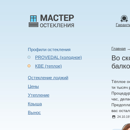
Гарант
Главная
Профили остекления
Во ск
PROVEDAL (холодное)
балко
KBE (теплое)
Остекление лоджий
Тёплое о
Цены
ти тысяч
Процедур
Утепление
час, дел
Крыша
Предопла
вас оста
Вынос
24.10.19