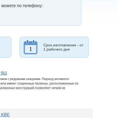
 можете по телефону:
Срок изготовления - от
1 рабочего дня
и 9Ш
мов с рядовыми секциями. Период активного
о типа имеют спаренные балконы, расположенные по
алконных конструкций позволяет ничем не
м KBE