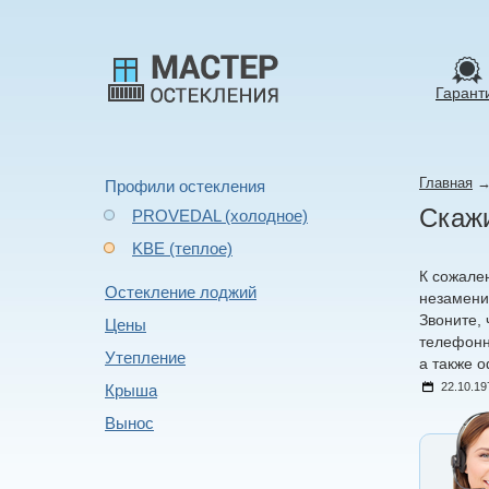
Гарант
Главная
Профили остекления
Скажи
PROVEDAL (холодное)
KBE (теплое)
К сожале
Остекление лоджий
незаменим
Звоните,
Цены
телефонн
Утепление
а также 
22.10.19
Крыша
Вынос