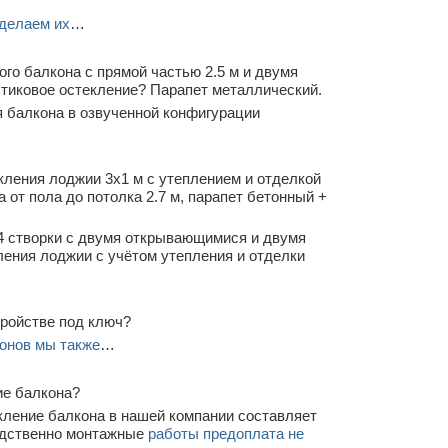
делаем их
…
го балкона с прямой частью 2.5 м и двумя
стиковое остекление? Парапет металлический.
 балкона в озвученной конфигурации
кления лоджии 3х1 м с утеплением и отделкой
от пола до потолка 2.7 м, парапет бетонный +
4 створки с двумя открывающимися и двумя
ления лоджии с учётом утепления и отделки
тройстве под ключ?
онов мы также
…
ие балкона?
кление балкона в нашей компании составляет
редственно монтажные
работы предоплата не