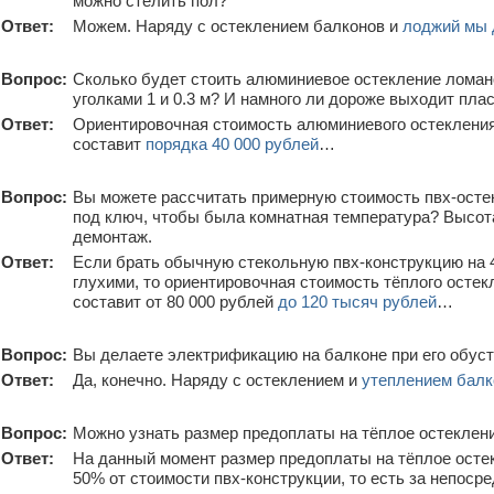
можно стелить пол?
Ответ:
Можем. Наряду с остеклением балконов и
лоджий мы 
Вопрос:
Сколько будет стоить алюминиевое остекление ломано
уголками 1 и 0.3 м? И намного ли дороже выходит пла
Ответ:
Ориентировочная стоимость алюминиевого остекления
составит
порядка 40 000 рублей
…
Вопрос:
Вы можете рассчитать примерную стоимость пвх-осте
под ключ, чтобы была комнатная температура? Высота 
демонтаж.
Ответ:
Если брать обычную стекольную пвх-конструкцию на 
глухими, то ориентировочная стоимость тёплого остек
составит от 80 000 рублей
до 120 тысяч рублей
…
Вопрос:
Вы делаете электрификацию на балконе при его обус
Ответ:
Да, конечно. Наряду с остеклением и
утеплением балк
Вопрос:
Можно узнать размер предоплаты на тёплое остеклен
Ответ:
На данный момент размер предоплаты на тёплое осте
50% от стоимости пвх-конструкции, то есть за непос