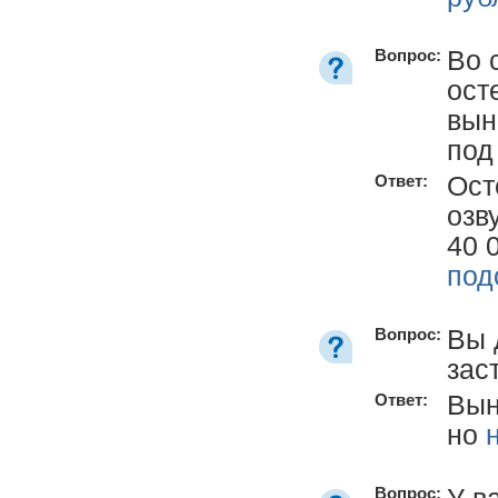
Во 
Вопрос:
ост
вын
под
Ост
Ответ:
озв
40 
под
Вы 
Вопрос:
зас
Вын
Ответ:
но
У в
Вопрос: