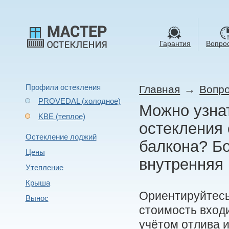
Гарантия
Вопрос
Профили остекления
→
Главная
Вопро
PROVEDAL (холодное)
Можно узнат
KBE (теплое)
остекления 
Остекление лоджий
балкона? Бо
Цены
внутренняя
Утепление
Крыша
Ориентируйтесь
Вынос
стоимость вход
учётом отлива 