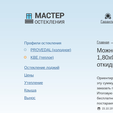
Гарант
Главная
Профили остекления
Можно
PROVEDAL (холодное)
1,80х
KBE (теплое)
откид
Остекление лоджий
Цены
Ориентир
Утепление
эту сумму
заказать 
Крыша
Итоговую
Вынос
бесплатно
постарае
15.10.19