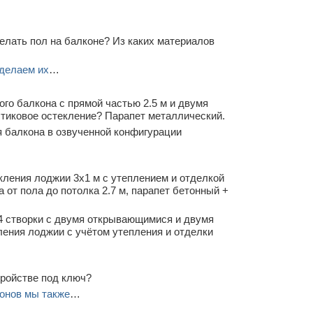
елать пол на балконе? Из каких материалов
делаем их
…
го балкона с прямой частью 2.5 м и двумя
стиковое остекление? Парапет металлический.
 балкона в озвученной конфигурации
кления лоджии 3х1 м с утеплением и отделкой
от пола до потолка 2.7 м, парапет бетонный +
4 створки с двумя открывающимися и двумя
ления лоджии с учётом утепления и отделки
тройстве под ключ?
онов мы также
…