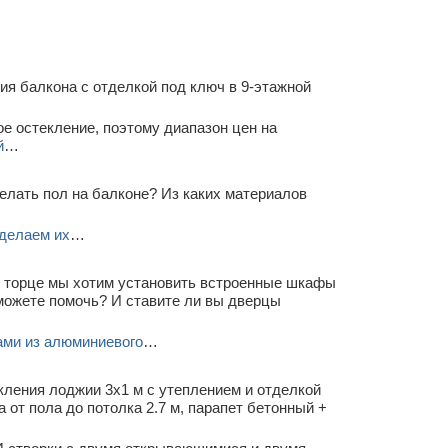
я балкона с отделкой под ключ в 9-этажной
е остекление, поэтому диапазон цен на
й
…
елать пол на балконе? Из каких материалов
делаем их
…
В торце мы хотим установить встроенные шкафы
можете помочь? И ставите ли вы дверцы
ами из алюминиевого
…
кления лоджии 3х1 м с утеплением и отделкой
от пола до потолка 2.7 м, парапет бетонный +