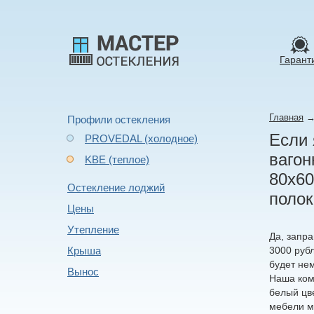
Гарант
Главная
Профили остекления
Если 
PROVEDAL (холодное)
вагон
KBE (теплое)
80х60
Остекление лоджий
полок
Цены
Утепление
Да, запр
Крыша
3000 руб
будет не
Вынос
Наша ком
белый цв
мебели м