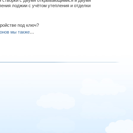
4 створки с двумя открывающимися и двумя
ления лоджии с учётом утепления и отделки
тройстве под ключ?
онов мы также
…