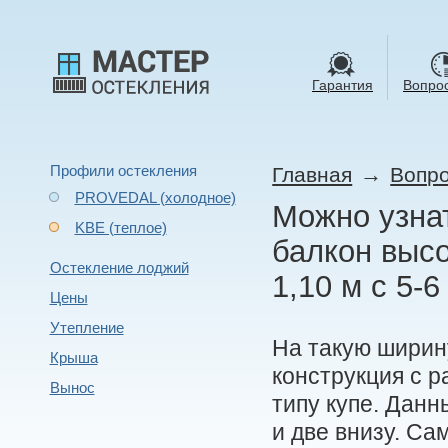
Гарантия
Вопрос
Профили остекления
→
Главная
Вопро
PROVEDAL (холодное)
Можно узна
KBE (теплое)
балкон высо
Остекление лоджий
1,10 м с 5-
Цены
Утепление
На такую ширину
Крыша
конструкция с 
Вынос
типу купе. Данн
и две внизу. С