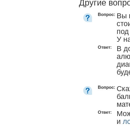
Другие вопр
Вы 
Вопрос:
сто
под
У н
В д
Ответ:
алю
диа
буд
Ска
Вопрос:
бал
мат
Мож
Ответ:
и
л