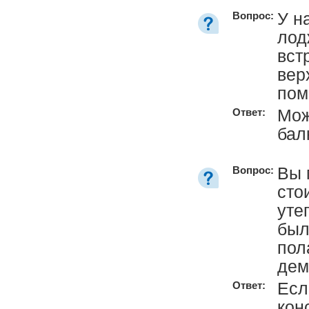
У н
Вопрос:
лод
вст
вер
пом
Мож
Ответ:
бал
Вы 
Вопрос:
сто
уте
был
пол
дем
Есл
Ответ:
кон