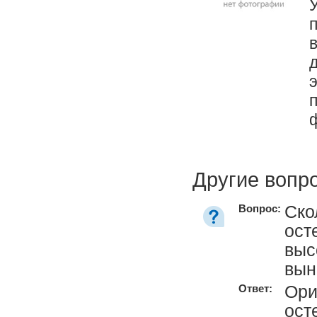
Другие вопр
Ско
Вопрос:
ост
выс
вын
Ори
Ответ:
ост