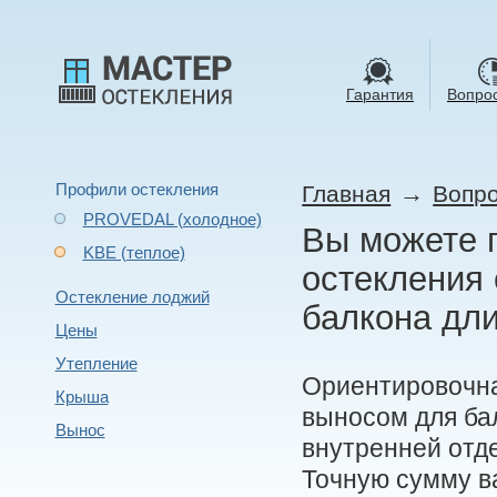
Гарантия
Вопрос
Профили остекления
→
Главная
Вопро
PROVEDAL (холодное)
Вы можете п
KBE (теплое)
остекления 
Остекление лоджий
балкона дли
Цены
Утепление
Ориентировочна
Крыша
выносом для ба
Вынос
внутренней отде
Точную сумму в