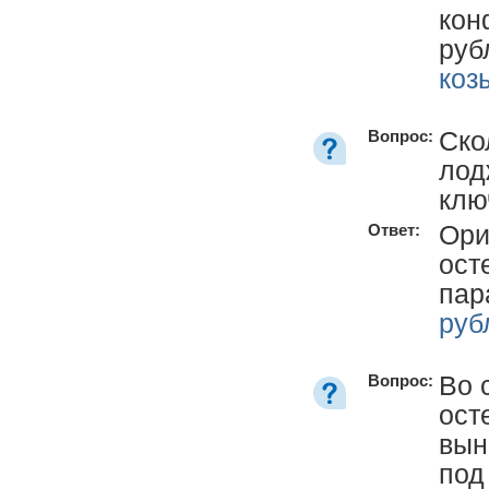
кон
руб
коз
Ско
Вопрос:
лод
клю
Ори
Ответ:
ост
пар
руб
Во 
Вопрос:
ост
вын
под