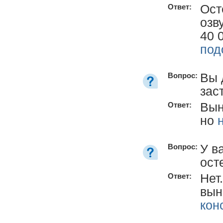
Ост
Ответ:
озв
40 
под
Вы 
Вопрос:
зас
Вын
Ответ:
но
У в
Вопрос:
ост
Нет
Ответ:
вын
кон