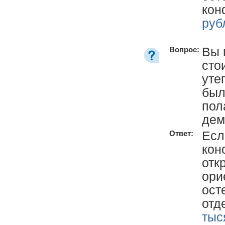
кон
руб
Вы 
Вопрос:
сто
уте
был
пол
дем
Есл
Ответ:
кон
отк
ори
ост
отд
тыс