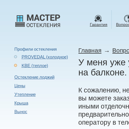
Гарантия
Вопрос
Профили остекления
→
Главная
Вопро
PROVEDAL (холодное)
У меня уже
KBE (теплое)
на балконе.
Остекление лоджий
Цены
К сожалению, не
Утепление
вы можете заказ
Крыша
иными отделочн
Вынос
предварительно
оператору в те