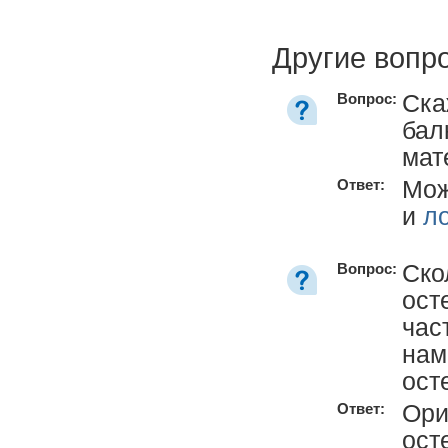
Другие вопр
Ска
Вопрос:
бал
мат
Мож
Ответ:
и
л
Ско
Вопрос:
ост
час
нам
ост
Ори
Ответ:
ост