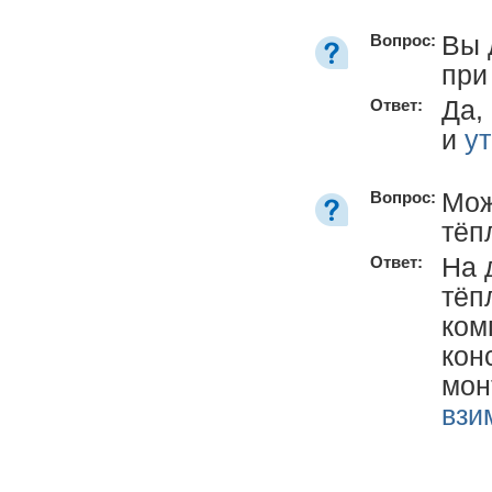
Вы 
Вопрос:
при
Да,
Ответ:
и
у
Мож
Вопрос:
тёп
На 
Ответ:
тёп
ком
кон
мо
взи