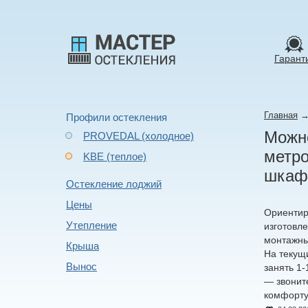
Гарант
Главная
Профили остекления
Можно
PROVEDAL (холодное)
метро
KBE (теплое)
шкафа
Остекление лоджий
Цены
Ориентир
Утепление
изготовле
монтажны
Крыша
На текущ
Вынос
занять 1
— звонит
комфорту