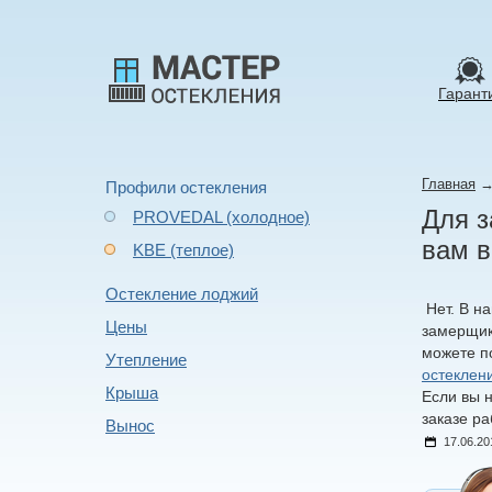
Гарант
Главная
Профили остекления
Для з
PROVEDAL (холодное)
вам 
KBE (теплое)
Остекление лоджий
Нет. В н
Цены
замерщик
можете п
Утепление
остеклен
Крыша
Если вы н
заказе р
Вынос
17.06.20