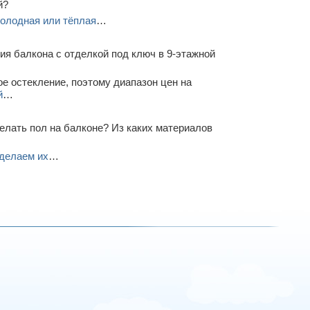
й?
олодная или тёплая
…
я балкона с отделкой под ключ в 9-этажной
е остекление, поэтому диапазон цен на
й
…
елать пол на балконе? Из каких материалов
делаем их
…