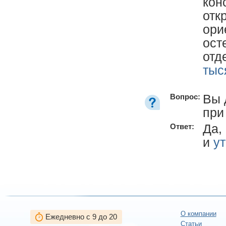
кон
отк
ори
ост
отд
тыс
Вы 
Вопрос:
при
Да,
Ответ:
и
у
О компании
Ежедневно с 9 до 20
Статьи