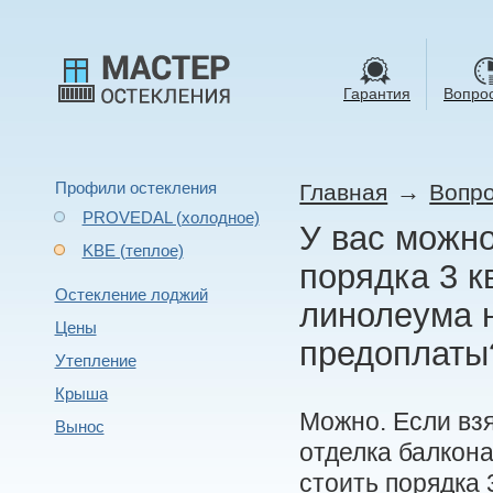
Гарантия
Вопрос
Профили остекления
→
Главная
Вопро
PROVEDAL (холодное)
У вас можно
KBE (теплое)
порядка 3 к
Остекление лоджий
линолеума 
Цены
предоплаты?
Утепление
Крыша
Можно. Если вз
Вынос
отделка балкона
стоить порядка 