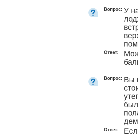
У н
Вопрос:
лод
вст
вер
пом
Мож
Ответ:
бал
Вы 
Вопрос:
сто
уте
был
пол
дем
Есл
Ответ: