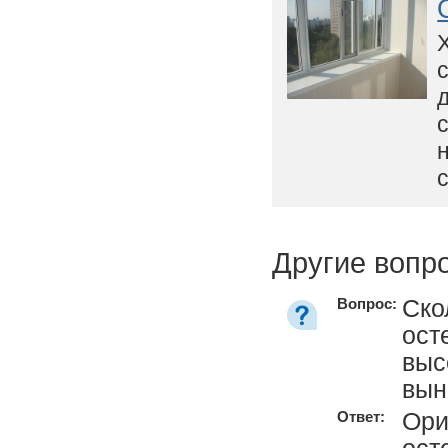
Другие вопр
Ско
Вопрос:
ост
выс
вын
Ори
Ответ:
ост