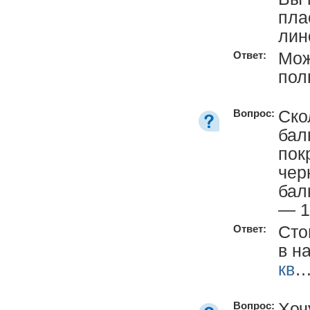
пла
лин
Мож
Ответ:
пол
Ско
Вопрос:
бал
пок
чер
бал
— 1
Сто
Ответ:
в н
кв
Хоч
Вопрос: