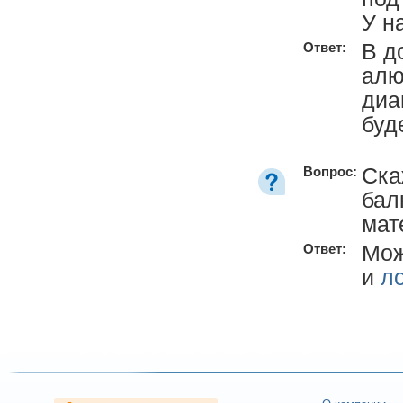
У н
В д
Ответ:
алю
диа
буд
Ска
Вопрос:
бал
мат
Мож
Ответ:
и
л