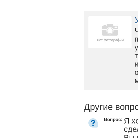
Другие вопр
Я х
Вопрос:
сде
Вы 