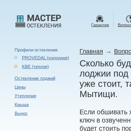
Гарантия
Вопрос
Профили остекления
→
Главная
Вопро
PROVEDAL (холодное)
Сколько буд
KBE (теплое)
лоджии под 
Остекление лоджий
уже стоит, 
Цены
Мытищи.
Утепление
Крыша
Если обшивать 
Вынос
ключ в озвученн
будет стоить п