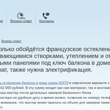
ия
Вопрос-ответ
Контакты
→
Вопрос-ответ
олько обойдётся французское остеклен
вающимися створками, утеплением и о
ыми панелями под ключ балкона в дом
ат, также нужна электрификация.
ь остекления балкона в доме серии КОПЭ
в озвученном варианте с
62 000 рублей. В эту сумму входит как сам материал, так и монта
наш мастер после детальных замеров балконного блока.
астера на удобную дату и время можно, позвонив по номеру телефо
 внимание, что мастер может выехать на объект для замеров также
70