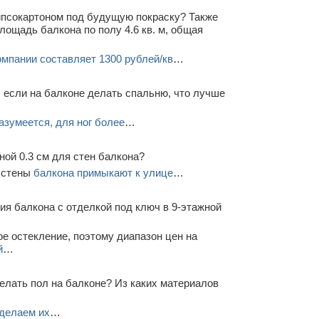
гипсокартоном под будущую покраску? Также
лощадь балкона по полу 4.6 кв. м, общая
омпании составляет 1300 рублей/кв
…
, если на балконе делать спальню, что лучше
азумеется, для ног более
…
ной 0.3 см для стен балкона?
и стены
балкона примыкают к улице
…
я балкона с отделкой под ключ в 9-этажной
е остекление, поэтому диапазон цен на
й
…
елать пол на балконе? Из каких материалов
делаем их
…