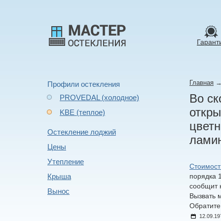
Гарант
Главная
Профили остекления
Во ск
PROVEDAL (холодное)
откры
KBE (теплое)
цветн
Остекление лоджий
ламин
Цены
Утепление
Стоимост
Крыша
порядка 1
сообщит 
Вынос
Вызвать м
Обратите
12.09.19