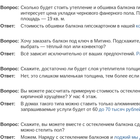
Вопрос:
Сколько будет стоить утепление и обшивка балкона 
интересует цена укладки чернового фанерного пола. П
площадь — 19 кв. м.
Ответ:
Стоимость обшивки балкона гипсокартоном в нашей
к
Вопрос:
Хочу заказать балкон под ключ в Митино. Подскажите
выбрать — тёплый пол или конвектор?
Ответ:
Всё зависит исключительно от ваших предпочтений.
Р
Вопрос:
Скажите, достаточно ли будет слоя утеплителя толщи
Ответ:
Нет, это слишком маленькая толщина, тем более есл
Вопрос:
Вы можете рассчитать примерную стоимость остеклени
кирпичной хрущёвке? У нас 4 этаж.
Ответ:
В домах такого типа можно ставить только алюминиево
запрашиваемые услуги будет от 60
до 70 тысяч рубле
Вопрос:
Скажите, вы можете вместе с остеклением балкона сд
можно стелить пол?
Ответ:
Можем. Наряду с остеклением балконов и
лоджий мы 