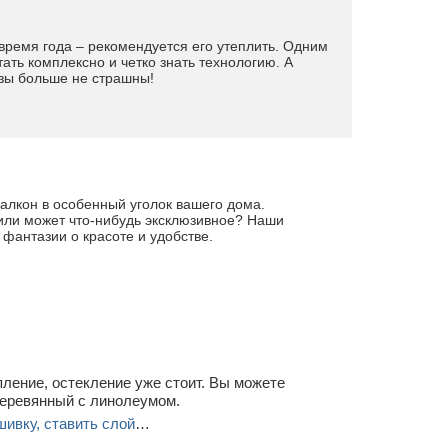
время года – рекомендуется его утеплить. Одним
ать комплексно и четко знать технологию. А
озы больше не страшны!
алкон в особенный уголок вашего дома.
 или может что-нибудь эксклюзивное? Наши
 фантазии о красоте и удобстве.
пление, остекление уже стоит. Вы можете
деревянный с линолеумом.
ивку, ставить слой
…