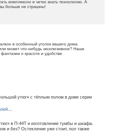
ать комплексно и четко знать технологию. А
озы больше не страшны!
алкон в особенный уголок вашего дома.
 или может что-нибудь эксклюзивное? Наши
 фантазии о красоте и удобстве.
большой утюг» с тёплым полом в доме серии
блей
…
тюг» в П-44Т и изготовление тумбы и шкафа.
ов и без? Остекление уже стоит, пол также