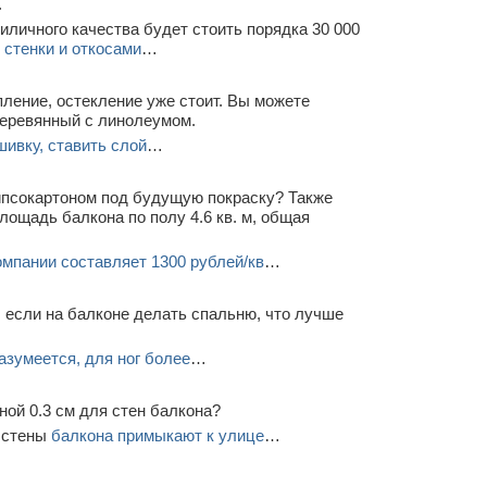
.
иличного качества будет стоить порядка 30 000
стенки и откосами
…
пление, остекление уже стоит. Вы можете
деревянный с линолеумом.
ивку, ставить слой
…
гипсокартоном под будущую покраску? Также
лощадь балкона по полу 4.6 кв. м, общая
омпании составляет 1300 рублей/кв
…
, если на балконе делать спальню, что лучше
азумеется, для ног более
…
ной 0.3 см для стен балкона?
и стены
балкона примыкают к улице
…