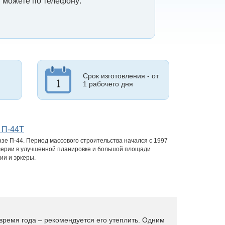
 можете по телефону:
Срок изготовления - от
1 рабочего дня
 П-44Т
зе П-44. Период массового строительства начался с 1997
серии в улучшенной планировке и большой площади
ии и эркеры.
время года – рекомендуется его утеплить. Одним