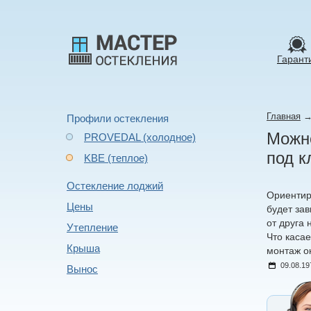
Гарант
Главная
Профили остекления
Можно
PROVEDAL (холодное)
под к
KBE (теплое)
Остекление лоджий
Ориентир
Цены
будет за
от друга
Утепление
Что касае
Крыша
монтаж о
09.08.19
Вынос