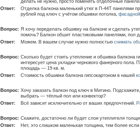
делать не нужно, просто поменять отделочные панели
Ответ:
Отделка балкона маленький утюг в П-44Т панелями пр
рублей под ключ с учётом обшивки потолка,
фасадной 
Вопрос:
Я хочу переделать обшивку на балконе и сделать уте
помочь? Балкон обшит пластиковыми панелями, пол 
Ответ:
Можем. В вашем случае нужно полностью
снимать обш
Вопрос:
Сколько будет стоить утепление и обшивка балкона 
интересует цена укладки чернового фанерного пола. П
площадь — 19 кв. м.
Ответ:
Стоимость обшивки балкона гипсокартоном в нашей
к
Вопрос:
Хочу заказать балкон под ключ в Митино. Подскажите
выбрать — тёплый пол или конвектор?
Ответ:
Всё зависит исключительно от ваших предпочтений.
Р
Вопрос:
Скажите, достаточно ли будет слоя утеплителя толщи
Ответ:
Нет, это слишком маленькая толщина, тем более есл