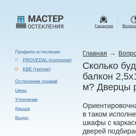
Гарантия
Вопрос
Профили остекления
→
Главная
Вопро
PROVEDAL (холодное)
Сколько буд
KBE (теплое)
балкон 2,5х
Остекление лоджий
м? Дверцы 
Цены
Утепление
Ориентировочна
Крыша
в таком исполн
Вынос
шкафы с каркас
дверей подбирае