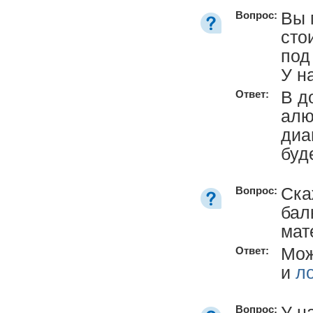
Вы 
Вопрос:
сто
под
У н
В д
Ответ:
алю
диа
буд
Ска
Вопрос:
бал
мат
Мож
Ответ:
и
л
У н
Вопрос: