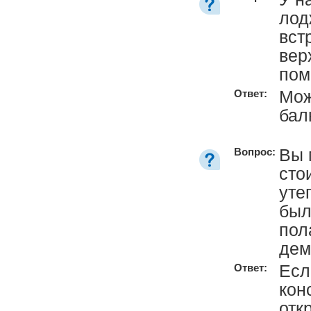
лод
вст
вер
пом
Мож
Ответ:
бал
Вы 
Вопрос:
сто
уте
был
пол
дем
Есл
Ответ:
кон
отк