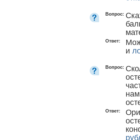
Ска
Вопрос:
бал
мат
Мож
Ответ:
и
л
Ско
Вопрос:
ост
час
нам
ост
Ори
Ответ:
ост
кон
руб