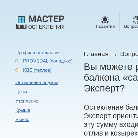
Гарантия
Вопрос
Профили остекления
→
Главная
Вопро
PROVEDAL (холодное)
Вы можете 
KBE (теплое)
балкона «с
Остекление лоджий
Эксперт?
Цены
Утепление
Остекление бал
Крыша
Эксперт ориенти
Вынос
эту сумму входи
отлив и козырёк