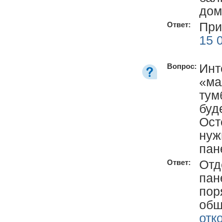
дом
При
Ответ:
15 
Инт
Вопрос:
«ма
тум
буд
Ост
нуж
пан
Отд
Ответ:
пан
пор
обш
отк