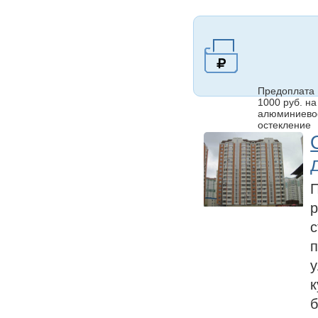
Предоплата
1000 руб. на
алюминиево
остекление
П
р
с
п
к
б