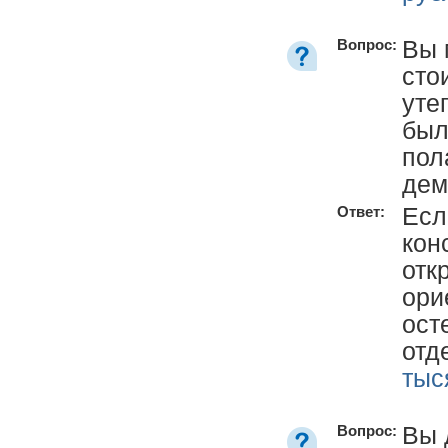
Вы 
Вопрос:
сто
уте
был
пол
дем
Есл
Ответ:
кон
отк
ори
ост
отд
тыс
Вы 
Вопрос: