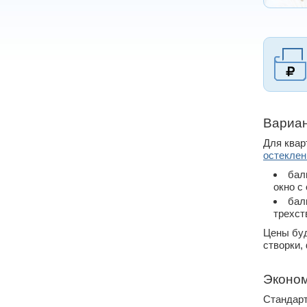
Вариан
Для квар
остеклен
бал
окно с
бал
трехст
Цены буд
створки,
Эконо
Стандарт