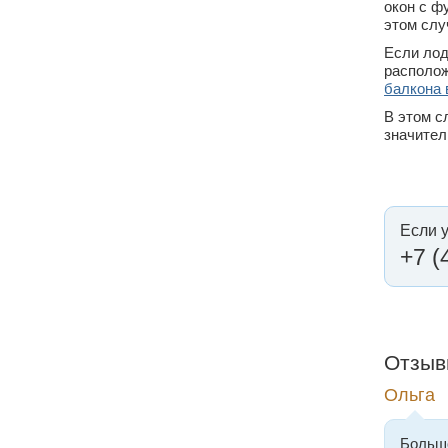
окон с ф
этом слу
Если лод
располож
балкона 
В этом с
значител
Если 
+7 (
Отзыв
Ольга
Большо