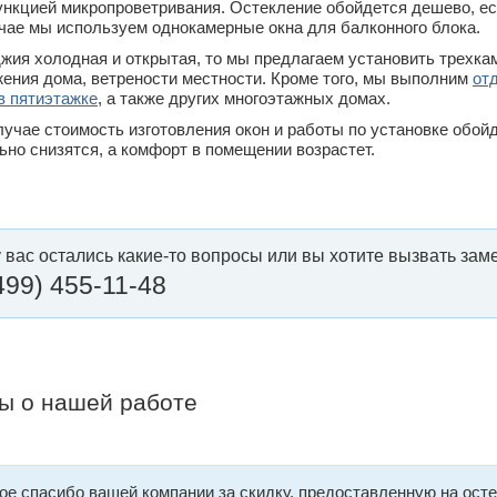
ункцией микропроветривания. Остекление обойдется дешево, ес
чае мы используем однокамерные окна для балконного блока.
жия холодная и открытая, то мы предлагаем установить трехка
ения дома, ветрености местности. Кроме того, мы выполним
от
в пятиэтажке
, а также других многоэтажных домах.
лучае стоимость изготовления окон и работы по установке обой
ьно снизятся, а комфорт в помещении возрастет.
у вас остались какие-то вопросы или вы хотите вызвать за
499) 455-11-48
ы о нашей работе
е спасибо вашей компании за скидку, предоставленную на ост