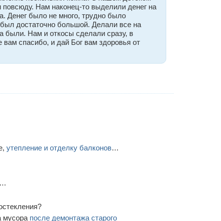
и повсюду. Нам наконец-то выделили денег на
а. Денег было не много, трудно было
з был достаточно большой. Делали все на
а были. Нам и откосы сделали сразу, в
вам спасибо, и дай Бог вам здоровья от
е,
утепление и отделку балконов
…
…
остекления?
а мусора
после демонтажа старого