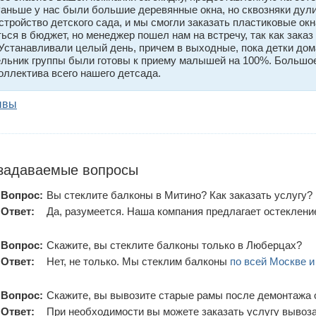
Раньше у нас были большие деревянные окна, но сквозняки дул
стройство детского сада, и мы смогли заказать пластиковые окн
ься в бюджет, но менеджер пошел нам на встречу, так как зака
 Устанавливали целый день, причем в выходные, пока детки дом
льник группы были готовы к приему малышей на 100%. Большое 
оллектива всего нашего детсада.
ывы
 задаваемые вопросы
Вопрос:
Вы стеклите балконы в Митино? Как заказать услугу?
Ответ:
Да, разумеется. Наша компания предлагает остеклени
Вопрос:
Скажите, вы стеклите балконы только в Люберцах?
Ответ:
Нет, не только. Мы стеклим балконы
по всей Москве и
Вопрос:
Скажите, вы вывозите старые рамы после демонтажа 
Ответ:
При необходимости вы можете заказать услугу вывоз