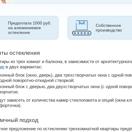
Предоплата 1000 руб.
Собственное
на алюминиевое
производство
остекление
ты остекления
тиры из трех комнат и балкона, в зависимости от архитектурно
ие
в двух вариантах:
конный блок (окно, дверь), два трехстворчатых окна с одной по
 одной поворотно-откидной створкой;
конный блок с дверью, два двухстворчатых окна (с одной повор
ворчатое.
ут зависеть от количества камер стеклопакета и опций (окна 
 форточки).
мичный подход
ное предложение по остеклению трехкомнатной квартиры пред