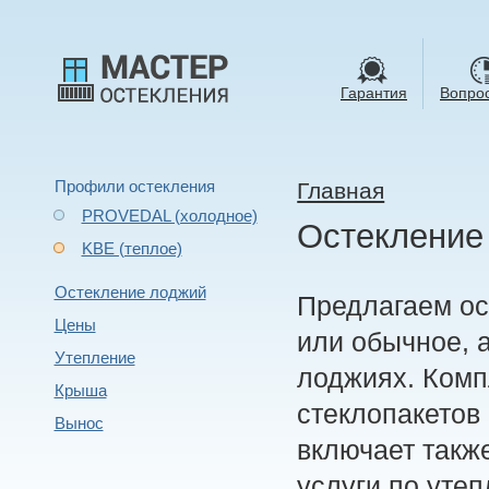
Гарантия
Вопрос
Профили остекления
Главная
PROVEDAL (холодное)
Остекление
KBE (теплое)
Остекление лоджий
Предлагаем ос
Цены
или обычное, 
Утепление
лоджиях. Комп
Крыша
стеклопакетов
Вынос
включает такж
услуги по уте