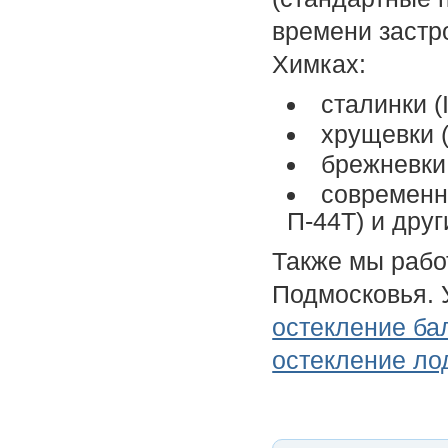
времени застр
Химках:
сталинки (II
хрущевки (1
брежневки 
современн
П-44Т) и друг
Также мы рабо
Подмосковья. 
остекление ба
остекление ло